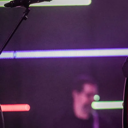
0:00
/
???
SHARE